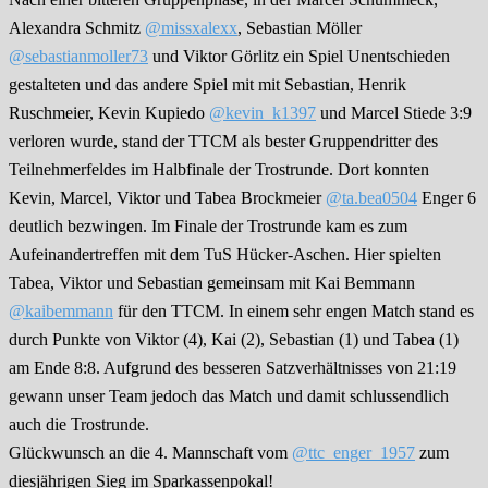
Alexandra Schmitz
@missxalexx
, Sebastian Möller
@sebastianmoller73
und Viktor Görlitz ein Spiel Unentschieden
gestalteten und das andere Spiel mit mit Sebastian, Henrik
Ruschmeier, Kevin Kupiedo
@kevin_k1397
und Marcel Stiede 3:9
verloren wurde, stand der TTCM als bester Gruppendritter des
Teilnehmerfeldes im Halbfinale der Trostrunde. Dort konnten
Kevin, Marcel, Viktor und Tabea Brockmeier
@ta.bea0504
Enger 6
deutlich bezwingen. Im Finale der Trostrunde kam es zum
Aufeinandertreffen mit dem TuS Hücker-Aschen. Hier spielten
Tabea, Viktor und Sebastian gemeinsam mit Kai Bemmann
@kaibemmann
für den TTCM. In einem sehr engen Match stand es
durch Punkte von Viktor (4), Kai (2), Sebastian (1) und Tabea (1)
am Ende 8:8. Aufgrund des besseren Satzverhältnisses von 21:19
gewann unser Team jedoch das Match und damit schlussendlich
auch die Trostrunde.
Glückwunsch an die 4. Mannschaft vom
@ttc_enger_1957
zum
diesjährigen Sieg im Sparkassenpokal!