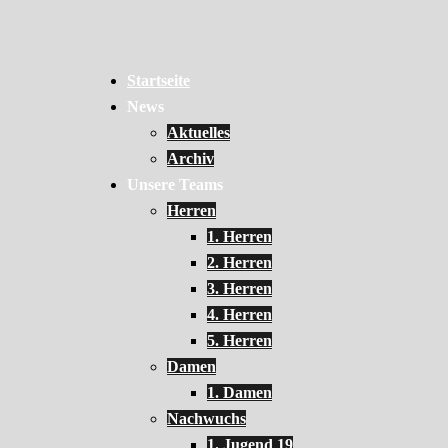
Startseite
News
Aktuelles
Archiv
Unsere Teams
Herren
1. Herren
2. Herren
3. Herren
4. Herren
5. Herren
Damen
1. Damen
Nachwuchs
1. Jugend 19