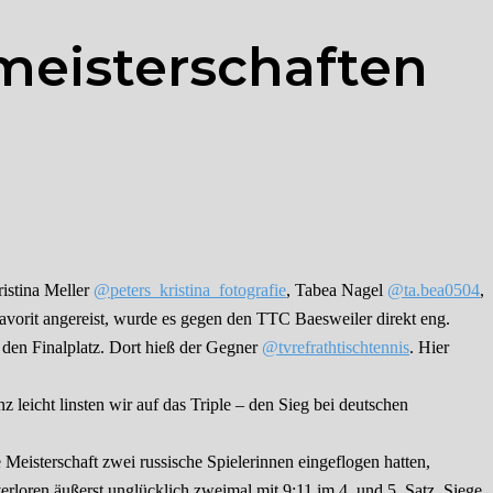
meisterschaften
istina Meller
@peters_kristina_fotografie
, Tabea Nagel
@ta.bea0504
,
vorit angereist, wurde es gegen den TTC Baesweiler direkt eng.
t den Finalplatz. Dort hieß der Gegner
@tvrefrathtischtennis
. Hier
icht linsten wir auf das Triple – den Sieg bei deutschen
Meisterschaft zwei russische Spielerinnen eingeflogen hatten,
rloren äußerst unglücklich zweimal mit 9:11 im 4. und 5. Satz. Siege