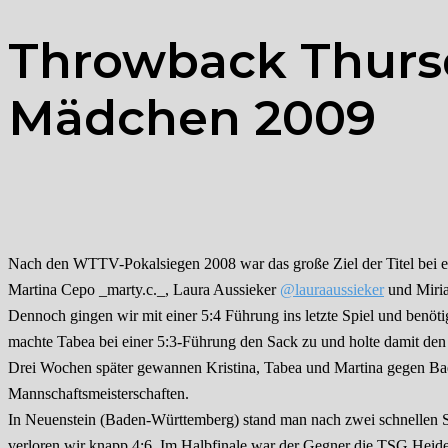
Throwback Thurs
Mädchen 2009
Nach den WTTV-Pokalsiegen 2008 war das große Ziel der Titel bei ei
Martina Cepo _marty.c._, Laura Aussieker
@lauraaussieker
und Miri
Dennoch gingen wir mit einer 5:4 Führung ins letzte Spiel und benötig
machte Tabea bei einer 5:3-Führung den Sack zu und holte damit den
Drei Wochen später gewannen Kristina, Tabea und Martina gegen Baes
Mannschaftsmeisterschaften.
In Neuenstein (Baden-Württemberg) stand man nach zwei schnellen Sieg
verloren wir knapp 4:6. Im Halbfinale war der Gegner die TSG Heides