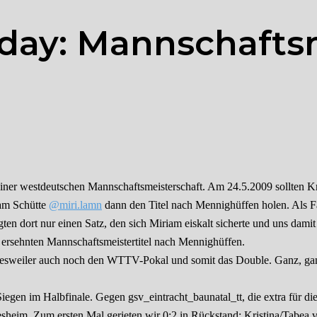
day: Mannschafts
ner westdeutschen Mannschaftsmeisterschaft. Am 24.5.2009 sollten Kr
am Schütte
@miri.lamn
dann den Titel nach Mennighüffen holen. Als Fa
ten dort nur einen Satz, den sich Miriam eiskalt sicherte und uns dami
 ersehnten Mannschaftsmeistertitel nach Mennighüffen.
weiler auch noch den WTTV-Pokal und somit das Double. Ganz, ganz le
en im Halbfinale. Gegen gsv_eintracht_baunatal_tt, die extra für die 
heim. Zum ersten Mal gerieten wir 0:2 in Rückstand; Kristina/Tabea ve