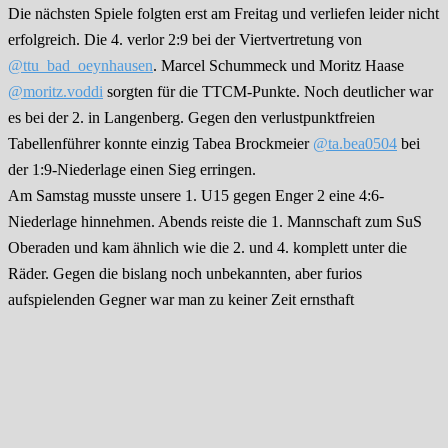
Die nächsten Spiele folgten erst am Freitag und verliefen leider nicht
erfolgreich. Die 4. verlor 2:9 bei der Viertvertretung von
@ttu_bad_oeynhausen
. Marcel Schummeck und Moritz Haase
@moritz.voddi
sorgten für die TTCM-Punkte. Noch deutlicher war
es bei der 2. in Langenberg. Gegen den verlustpunktfreien
Tabellenführer konnte einzig Tabea Brockmeier
@ta.bea0504
bei
der 1:9-Niederlage einen Sieg erringen.
Am Samstag musste unsere 1. U15 gegen Enger 2 eine 4:6-
Niederlage hinnehmen. Abends reiste die 1. Mannschaft zum SuS
Oberaden und kam ähnlich wie die 2. und 4. komplett unter die
Räder. Gegen die bislang noch unbekannten, aber furios
aufspielenden Gegner war man zu keiner Zeit ernsthaft
konkurrenzfähig. Einzig Sven Bökemeier konnte mit einem Sieg
erneut überzeugen und auch Miky Diamandi war in seinem Einzel
gegen die gegnerische Spitzenkraft siegreich, nachdem sowohl er als
auch Philipp Siekmann
@phil_siekm
gegen die überragende
Oberadener Nummer 2 kurzzeitig nicht mehr wussten, wo oben und