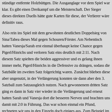
stündige entfernte Holzbüttgen. Die Ausganglage vor dem Spiel war
klar. Es gibt einen Dreikampf um die Meisterschaft. Der Sieger
dieses direkten Duells hätte gute Karten für diese, der Verlierer wäre
definitiv raus.
Also rein ins Spiel mit dem gewohnten deutlichen Doppelsieg von
Sina/Tabea dieses Mal gegen Schouren/Förster. Am Nebentisch
hatten Vanesja/Sarah erst einmal überhaupt keine Chance gegen
Pigerl/Hinrichs und verloren Satz eins deutlich mit 2:11. Nach
diesem Satz spielten die beiden aggressiver und es gelang ihnen
immer mehr, Pigerl/Hinrichs in die Defensive zu drängen, sodass die
Satzbälle im zweiten Satz folgerichtig waren. Zunächst blieben diese
aber ungenutzt, in der Verlängerung konnten sie dann aber den 3.
Satzball zum Satzausgleich nutzen. Nach gewonnenem dritten Satz
ging es dann in Satz vier wieder in die Verlängerung und erneut
hatten Sarah und Vanesja dort die besseren Nerven und brachten uns
damit mit 2:0 in Führung. Das war schon einmal ein Pfund,
rechneten wir uns in den Einzeln doch einiges aus. Zum Beispiel im