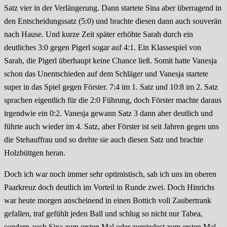
Satz vier in der Verlängerung. Dann startete Sina aber überragend in
den Entscheidungssatz (5:0) und brachte diesen dann auch souverän
nach Hause. Und kurze Zeit später erhöhte Sarah durch ein
deutliches 3:0 gegen Pigerl sogar auf 4:1. Ein Klassespiel von
Sarah, die Pigerl überhaupt keine Chance ließ. Somit hatte Vanesja
schon das Unentschieden auf dem Schläger und Vanesja startete
super in das Spiel gegen Förster. 7:4 im 1. Satz und 10:8 im 2. Satz
sprachen eigentlich für die 2:0 Führung, doch Förster machte daraus
irgendwie ein 0:2. Vanesja gewann Satz 3 dann aber deutlich und
führte auch wieder im 4. Satz, aber Förster ist seit Jahren gegen uns
die Stehauffrau und so drehte sie auch diesen Satz und brachte
Holzbüttgen heran.
Doch ich war noch immer sehr optimistisch, sah ich uns im oberen
Paarkreuz doch deutlich im Vorteil in Runde zwei. Doch Hinrichs
war heute morgen anscheinend in einen Bottich voll Zaubertrank
gefallen, traf gefühlt jeden Ball und schlug so nicht nur Tabea,
sondern auch Sina zum ersten Mal oder zumindest zum ersten Mal