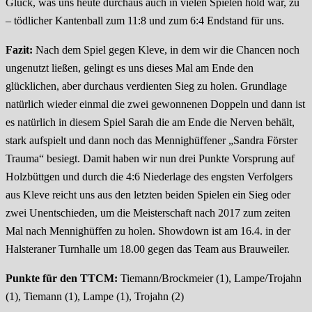
Glück, was uns heute durchaus auch in vielen Spielen hold war, zu
– tödlicher Kantenball zum 11:8 und zum 6:4 Endstand für uns.
Fazit:
Nach dem Spiel gegen Kleve, in dem wir die Chancen noch
ungenutzt ließen, gelingt es uns dieses Mal am Ende den
glücklichen, aber durchaus verdienten Sieg zu holen. Grundlage
natürlich wieder einmal die zwei gewonnenen Doppeln und dann ist
es natürlich in diesem Spiel Sarah die am Ende die Nerven behält,
stark aufspielt und dann noch das Mennighüffener „Sandra Förster
Trauma“ besiegt. Damit haben wir nun drei Punkte Vorsprung auf
Holzbüttgen und durch die 4:6 Niederlage des engsten Verfolgers
aus Kleve reicht uns aus den letzten beiden Spielen ein Sieg oder
zwei Unentschieden, um die Meisterschaft nach 2017 zum zeiten
Mal nach Mennighüffen zu holen. Showdown ist am 16.4. in der
Halsteraner Turnhalle um 18.00 gegen das Team aus Brauweiler.
Punkte für den TTCM:
Tiemann/Brockmeier (1), Lampe/Trojahn
(1), Tiemann (1), Lampe (1), Trojahn (2)