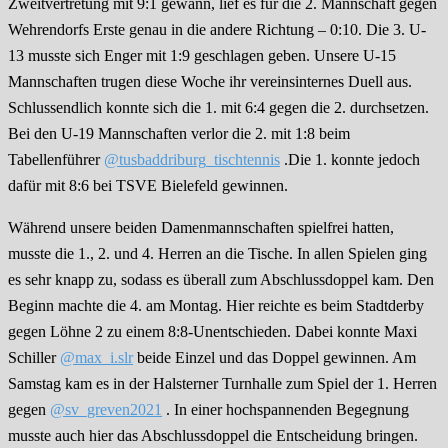
Zweitvertretung mit 9:1 gewann, lief es für die 2. Mannschaft gegen
Wehrendorfs Erste genau in die andere Richtung – 0:10. Die 3. U-
13 musste sich Enger mit 1:9 geschlagen geben. Unsere U-15
Mannschaften trugen diese Woche ihr vereinsinternes Duell aus.
Schlussendlich konnte sich die 1. mit 6:4 gegen die 2. durchsetzen.
Bei den U-19 Mannschaften verlor die 2. mit 1:8 beim
Tabellenführer
@tusbaddriburg_tischtennis
.Die 1. konnte jedoch
dafür mit 8:6 bei TSVE Bielefeld gewinnen.
Während unsere beiden Damenmannschaften spielfrei hatten,
musste die 1., 2. und 4. Herren an die Tische. In allen Spielen ging
es sehr knapp zu, sodass es überall zum Abschlussdoppel kam. Den
Beginn machte die 4. am Montag. Hier reichte es beim Stadtderby
gegen Löhne 2 zu einem 8:8-Unentschieden. Dabei konnte Maxi
Schiller
@max_i.slr
beide Einzel und das Doppel gewinnen. Am
Samstag kam es in der Halsterner Turnhalle zum Spiel der 1. Herren
gegen
@sv_greven2021
. In einer hochspannenden Begegnung
musste auch hier das Abschlussdoppel die Entscheidung bringen.