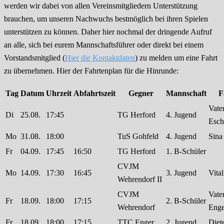
werden wir dabei von allen Vereinsmitgliedern Unterstützung
brauchen, um unseren Nachwuchs bestmöglich bei ihren Spielen
unterstützen zu können. Daher hier nochmal der dringende Aufruf
an alle, sich bei eurem Mannschaftsführer oder direkt bei einem
Vorstandsmitglied (
Hier die Kontaktdaten
) zu melden um eine Fahrt
zu übernehmen. Hier der Fahrtenplan für die Hinrunde:
Tag
Datum
Uhrzeit
Abfahrtszeit
Gegner
Mannschaft
F
Vate
Di
25.08.
17:45
TG Herford
4. Jugend
Esch
Mo
31.08.
18:00
TuS Gohfeld
4. Jugend
Sina
Fr
04.09.
17:45
16:50
TG Herford
1. B-Schüler
CVJM
Mo
14.09.
17:30
16:45
3. Jugend
Vital
Wehrendorf II
CVJM
Vate
Fr
18.09.
18:00
17:15
2. B-Schüler
Wehrendorf
Enge
Fr
18.09.
18:00
17:15
TTC Enger
2. Jugend
Diet