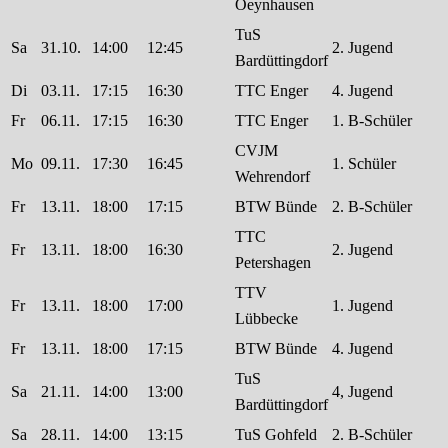
Oeynhausen
TuS
Sa
31.10.
14:00
12:45
2. Jugend
Bardüttingdorf
Di
03.11.
17:15
16:30
TTC Enger
4. Jugend
Fr
06.11.
17:15
16:30
TTC Enger
1. B-Schüler
CVJM
Mo
09.11.
17:30
16:45
1. Schüler
Wehrendorf
Fr
13.11.
18:00
17:15
BTW Bünde
2. B-Schüler
TTC
Fr
13.11.
18:00
16:30
2. Jugend
Petershagen
TTV
Fr
13.11.
18:00
17:00
1. Jugend
Lübbecke
Fr
13.11.
18:00
17:15
BTW Bünde
4. Jugend
TuS
Sa
21.11.
14:00
13:00
4, Jugend
Bardüttingdorf
Sa
28.11.
14:00
13:15
TuS Gohfeld
2. B-Schüler