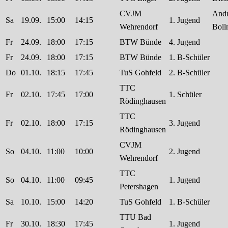
CVJM
Andr
Sa
19.09.
15:00
14:15
1. Jugend
Wehrendorf
Boll
Fr
24.09.
18:00
17:15
BTW Bünde
4. Jugend
Fr
24.09.
18:00
17:15
BTW Bünde
1. B-Schüler
Do
01.10.
18:15
17:45
TuS Gohfeld
2. B-Schüler
TTC
Fr
02.10.
17:45
17:00
1. Schüler
Rödinghausen
TTC
Fr
02.10.
18:00
17:15
3. Jugend
Rödinghausen
CVJM
So
04.10.
11:00
10:00
2. Jugend
Wehrendorf
TTC
So
04.10.
11:00
09:45
1. Jugend
Petershagen
Sa
10.10.
15:00
14:20
TuS Gohfeld
1. B-Schüler
TTU Bad
Fr
30.10.
18:30
17:45
1. Jugend