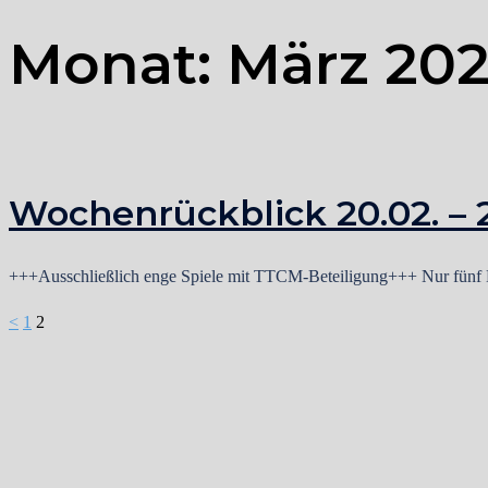
Monat:
März 20
Wochenrückblick 20.02. – 2
+++Ausschließlich enge Spiele mit TTCM-Beteiligung+++ Nur fünf Me
Seitennummerieru
<
1
2
der
Beiträge